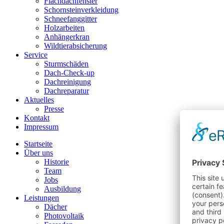
Flachdachfenster
Schornsteinverkleidung
Schneefanggitter
Holzarbeiten
Anhängerkran
Wildtierabsicherung
Service
Sturmschäden
Dach-Check-up
Dachreinigung
Dachreparatur
Aktuelles
Presse
Kontakt
Impressum
Startseite
Über uns
Historie
Team
Jobs
Ausbildung
Leistungen
Dächer
Photovoltaik