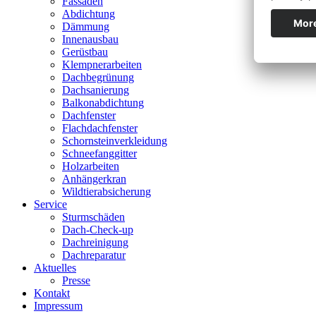
Fassaden
Abdichtung
Dämmung
Innenausbau
Gerüstbau
Klempnerarbeiten
Dachbegrünung
Dachsanierung
Balkonabdichtung
Dachfenster
Flachdachfenster
Schornsteinverkleidung
Schneefanggitter
Holzarbeiten
Anhängerkran
Wildtierabsicherung
Service
Sturmschäden
Dach-Check-up
Dachreinigung
Dachreparatur
Aktuelles
Presse
Kontakt
Impressum