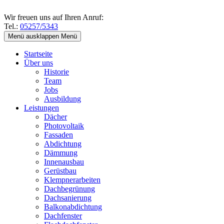
Wir freuen uns auf Ihren Anruf:
Tel.:
05257/5343
Menü ausklappen
Menü
Startseite
Über uns
Historie
Team
Jobs
Ausbildung
Leistungen
Dächer
Photovoltaik
Fassaden
Abdichtung
Dämmung
Innenausbau
Gerüstbau
Klempnerarbeiten
Dachbegrünung
Dachsanierung
Balkonabdichtung
Dachfenster