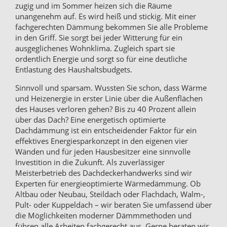
zugig und im Sommer heizen sich die Räume
unangenehm auf. Es wird heiß und stickig. Mit einer
fachgerechten Dämmung bekommen Sie alle Probleme
in den Griff. Sie sorgt bei jeder Witterung für ein
ausgeglichenes Wohnklima. Zugleich spart sie
ordentlich Energie und sorgt so für eine deutliche
Entlastung des Haushaltsbudgets.
Sinnvoll und sparsam. Wussten Sie schon, dass Wärme
und Heizenergie in erster Linie über die Außenflächen
des Hauses verloren gehen? Bis zu 40 Prozent allein
über das Dach? Eine energetisch optimierte
Dachdämmung ist ein entscheidender Faktor für ein
effektives Energiesparkonzept in den eigenen vier
Wänden und für jeden Hausbesitzer eine sinnvolle
Investition in die Zukunft. Als zuverlässiger
Meisterbetrieb des Dachdeckerhandwerks sind wir
Experten für energieoptimierte Wärmedämmung. Ob
Altbau oder Neubau, Steildach oder Flachdach, Walm-,
Pult- oder Kuppeldach – wir beraten Sie umfassend über
die Möglichkeiten moderner Dämmmethoden und
führen alle Arbeiten fachgerecht aus. Gerne beraten wir