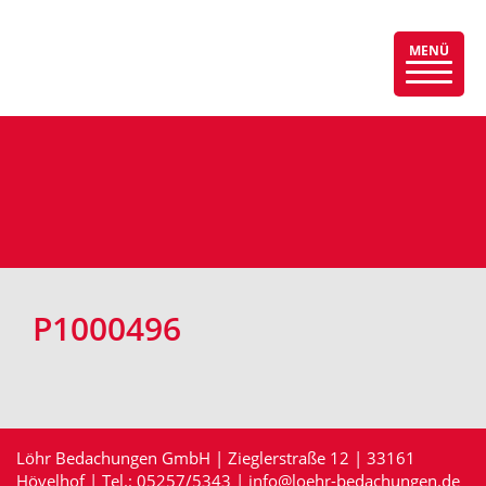
MENÜ
Menü
auskla
P1000496
Löhr Bedachungen GmbH | Zieglerstraße 12 | 33161
Hövelhof | Tel.:
05257/5343
|
info@loehr-bedachungen.de