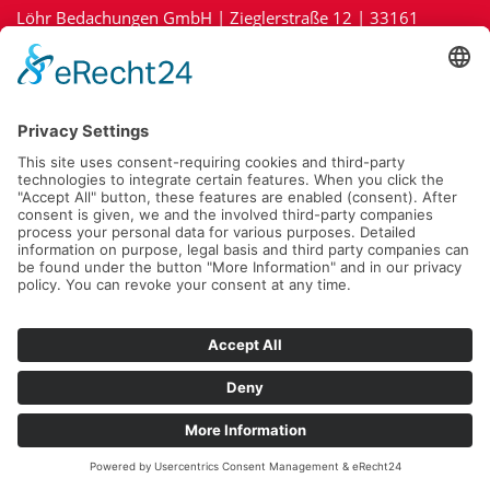
Löhr Bedachungen GmbH | Zieglerstraße 12 | 33161
Hövelhof | Tel.:
05257/5343
|
info@loehr-bedachungen.de
Impressum
|
Kontakt
|
Datenschutz
|
Cookie-Richtlinie (EU)
Fragen Sie jetzt Ihr Projekt unverbindlich an:
Zu unserem Online-Anfrageformular »