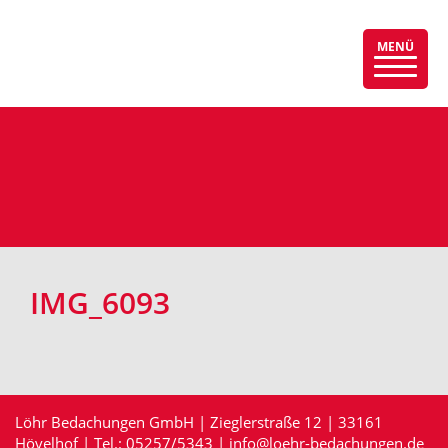
MENÜ
Menü
auskla
IMG_6093
Löhr Bedachungen GmbH | Zieglerstraße 12 | 33161
Hövelhof | Tel.:
05257/5343
|
info@loehr-bedachungen.de