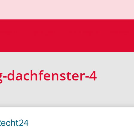
RTSEITE
ÜBER UNS
LEISTUNGEN
SERVICE
-dachfenster-4
övelhof | Tel.:
05257/5343
|
info@loehr-bedachungen.de