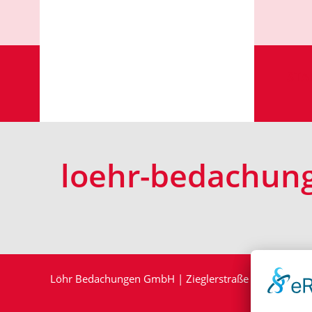
STA
loehr-bedachung
Löhr Bedachungen GmbH | Zieglerstraße 12 | 33161 H