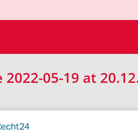
RTSEITE
ÜBER UNS
LEISTUNGEN
SERVICE
2022-05-19 at 20.12.
övelhof | Tel.:
05257/5343
|
info@loehr-bedachungen.de