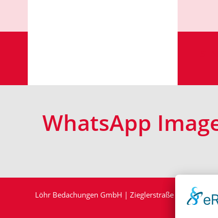
STA
WhatsApp Image 
Löhr Bedachungen GmbH | Zieglerstraße 12 | 33161 H