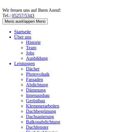
Wir freuen uns auf Ihren Anruf:
Tel.:
05257/5343
Menü ausklappen
Menü
Startseite
Über uns
Historie
Team
Jobs
Ausbildung
Leistungen
Dächer
Photovoltaik
Fassaden
Abdichtung
Dämmung
Innenausbau
Gerüstbau
Klempnerarbeiten
Dachbegrünung
Dachsanierung
Balkonabdichtung
Dachfenster