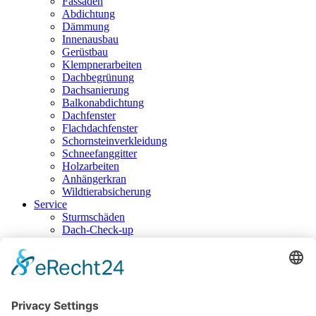
Fassaden
Abdichtung
Dämmung
Innenausbau
Gerüstbau
Klempnerarbeiten
Dachbegrünung
Dachsanierung
Balkonabdichtung
Dachfenster
Flachdachfenster
Schornsteinverkleidung
Schneefanggitter
Holzarbeiten
Anhängerkran
Wildtierabsicherung
Service
Sturmschäden
Dach-Check-up
Dachreinigung
Dachreparatur
Aktuelles
Presse
Kontakt
Impressum