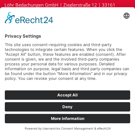
Löhr Bedachungen GmbH | Zieglerstraße 12 | 33161
Hövelhof | Tel.:
05257/5343
|
info@loehr-bedachungen.de
Impressum
|
Kontakt
|
Datenschutz
|
Cookie-Richtlinie (EU)
Fragen Sie jetzt Ihr Projekt unverbindlich an:
Zu unserem Online-Anfrageformular »