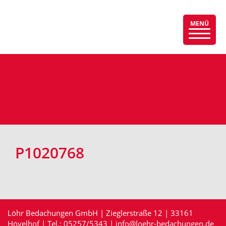
MENÜ
Menü
auskla
P1020768
Löhr Bedachungen GmbH | Zieglerstraße 12 | 33161
Hövelhof | Tel.:
05257/5343
|
info@loehr-bedachungen.de